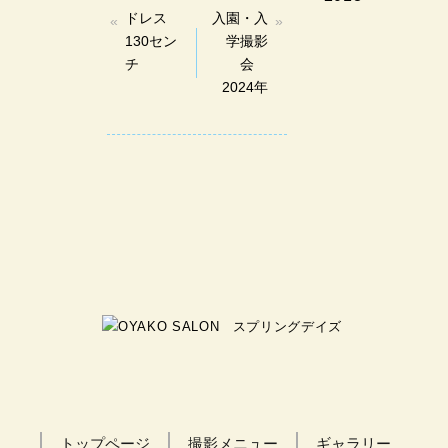
ドレス
入園・入
130セン
学撮影
チ
会
2024年
トップページ
撮影メニュー
ギャラリー