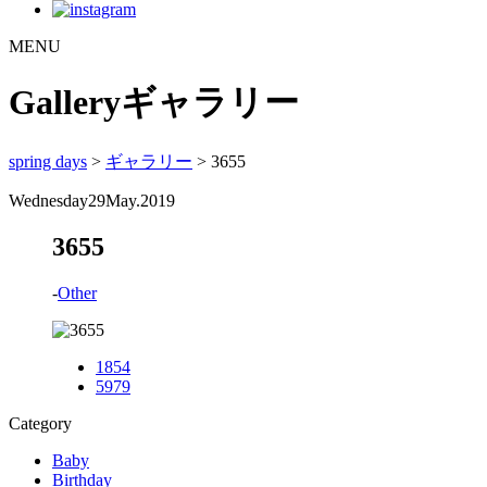
MENU
Gallery
ギャラリー
spring days
>
ギャラリー
> 3655
Wednesday
29
May.2019
3655
-
Other
1854
5979
Category
Baby
Birthday