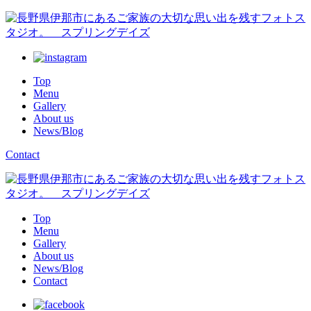
Top
Menu
Gallery
About us
News/Blog
Contact
Top
Menu
Gallery
About us
News/Blog
Contact