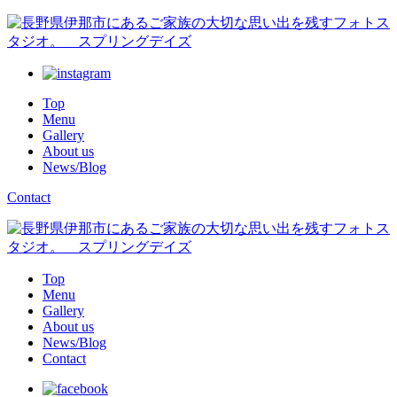
Top
Menu
Gallery
About us
News/Blog
Contact
Top
Menu
Gallery
About us
News/Blog
Contact