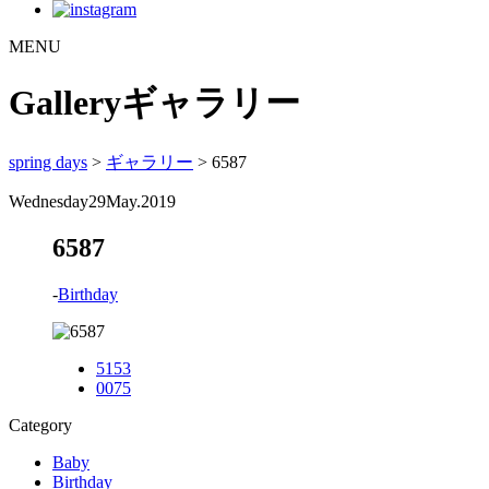
MENU
Gallery
ギャラリー
spring days
>
ギャラリー
> 6587
Wednesday
29
May.2019
6587
-
Birthday
5153
0075
Category
Baby
Birthday