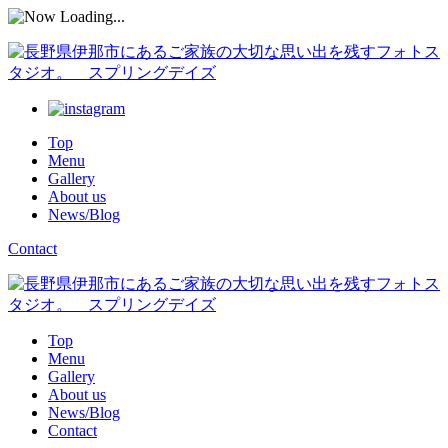
Top
Menu
Gallery
About us
News/Blog
Contact
Top
Menu
Gallery
About us
News/Blog
Contact