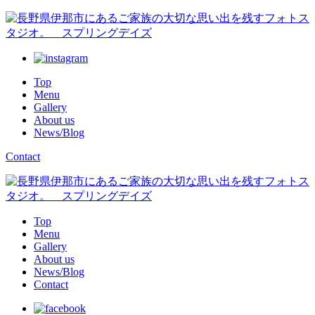
Top
Menu
Gallery
About us
News/Blog
Contact
Top
Menu
Gallery
About us
News/Blog
Contact