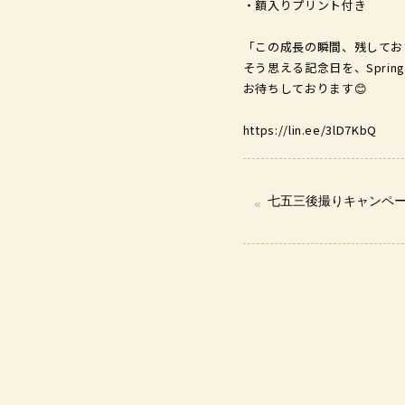
・額入りプリント付き
「この成長の瞬間、残してお
そう思える記念日を、Spring 
お待ちしております😊
https://lin.ee/3lD7KbQ
七五三後撮りキャンペーン